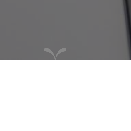
SALON PINASSE
2
48 m
30 personnes max