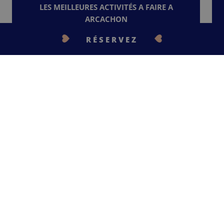
LES MEILLEURES ACTIVITÉS A FAIRE A
ARCACHON
RÉSERVEZ
Lire la suite
CONTACTEZ-NOUS
NOUS SOMMES TOUS
#INWOODLOVERS
VOUS